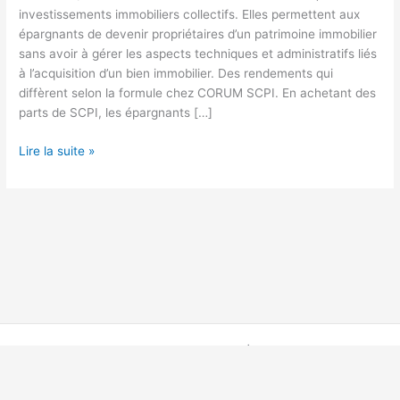
investissements immobiliers collectifs. Elles permettent aux
épargnants de devenir propriétaires d’un patrimoine immobilier
sans avoir à gérer les aspects techniques et administratifs liés
à l’acquisition d’un bien immobilier. Des rendements qui
diffèrent selon la formule chez CORUM SCPI. En achetant des
parts de SCPI, les épargnants […]
Investir
Lire la suite »
en
SCPI
–
Le
placement
bon
père
de
famille
Copyright © 2026 Investir sans filtre | Propulsé par
Thème
WordPress Astra