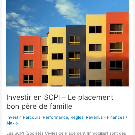
Investir en SCPI – Le placement
bon père de famille
Investir
,
Parcours
,
Performance
,
Règles
,
Revenus - Finances
/
Ajaxio
Les SCPI (Sociétés Civiles de Placement Immobilier) sont des