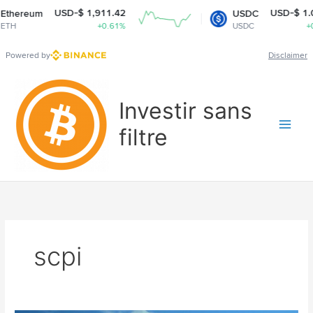
USD-$ 1,911.42
USD-$ 1.00
hereum
USDC
H
+0.61%
USDC
+0%
Powered by
Disclaimer
Aller
au
Investir sans
contenu
filtre
scpi