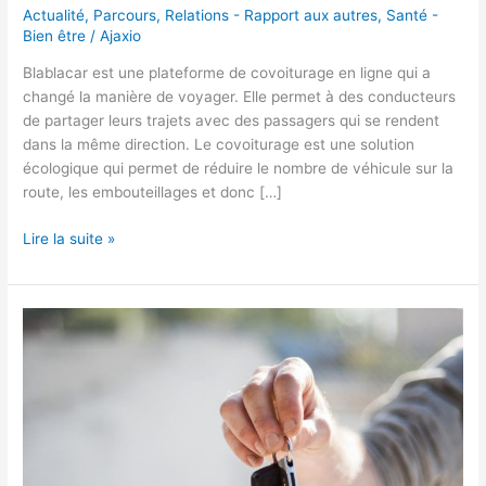
Actualité
,
Parcours
,
Relations - Rapport aux autres
,
Santé -
Bien être
/
Ajaxio
Blablacar est une plateforme de covoiturage en ligne qui a
changé la manière de voyager. Elle permet à des conducteurs
de partager leurs trajets avec des passagers qui se rendent
dans la même direction. Le covoiturage est une solution
écologique qui permet de réduire le nombre de véhicule sur la
route, les embouteillages et donc […]
Covoiturez
Lire la suite »
et
rentabilisez
vos
trajets
avec
Blablacar