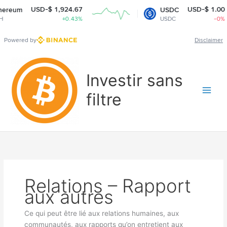
USD-$ 1,924.67
USD-$ 1.00
eum
USDC
+0.43%
USDC
-0%
Powered by
Disclaimer
Aller
au
Investir sans
contenu
filtre
Relations – Rapport
aux autres
Ce qui peut être lié aux relations humaines, aux
communautés, aux rapports qu’on entretient aux