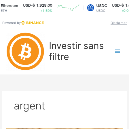
USD-$ 1,928.00
USD-$ 1.0
thereum
USDC
TH
+1.59%
USDC
+0.01
Powered by
Disclaimer
Aller
au
Investir sans
contenu
filtre
argent